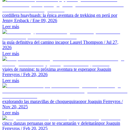
cordillera huayhuash: la épica aventura de trekking en perú
por
Jenny Ersback
/ Ene 09, 2026
Leer más
la guía definitiva del camino inca
por Laurel Thompson
/ Jul 27,
2026
Leer más
viajes de running: tu próxima aventura te espera
por Joaquin
Ferreyros
/ Feb 20, 2026
Leer más
explorando las maravillas de choquequirao
por Joaquin Ferreyros
/
Nov 20, 2025
Leer más
cinco danzas peruanas que te encantarán y deleitarán
por Joaquin
Ferreyros
/ Feb 20, 2025