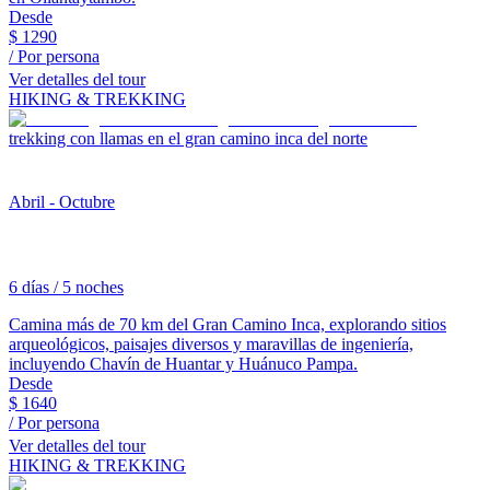
Desde
$
1290
/ Por persona
Ver detalles del tour
HIKING & TREKKING
trekking con llamas en el gran camino inca del norte
Abril - Octubre
6 días / 5 noches
Camina más de 70 km del Gran Camino Inca, explorando sitios
arqueológicos, paisajes diversos y maravillas de ingeniería,
incluyendo Chavín de Huantar y Huánuco Pampa.
Desde
$
1640
/ Por persona
Ver detalles del tour
HIKING & TREKKING