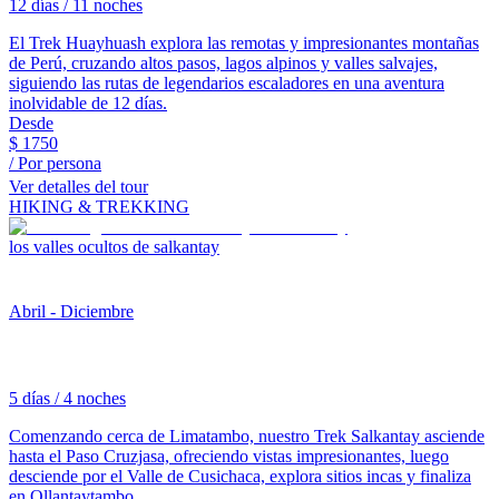
12 días / 11 noches
El Trek Huayhuash explora las remotas y impresionantes montañas
de Perú, cruzando altos pasos, lagos alpinos y valles salvajes,
siguiendo las rutas de legendarios escaladores en una aventura
inolvidable de 12 días.
Desde
$
1750
/ Por persona
Ver detalles del tour
HIKING & TREKKING
los valles ocultos de salkantay
Abril - Diciembre
5 días / 4 noches
Comenzando cerca de Limatambo, nuestro Trek Salkantay asciende
hasta el Paso Cruzjasa, ofreciendo vistas impresionantes, luego
desciende por el Valle de Cusichaca, explora sitios incas y finaliza
en Ollantaytambo.