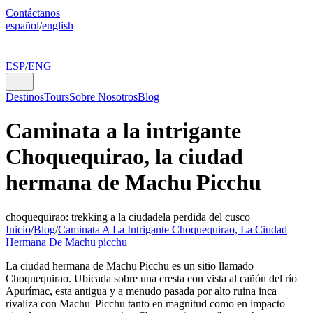
Contáctanos
español
/
english
ESP
/
ENG
Destinos
Tours
Sobre Nosotros
Blog
Caminata a la intrigante
Choquequirao, la ciudad
hermana de Machu Picchu
choquequirao: trekking a la ciudadela perdida del cusco
Inicio
/
Blog
/
Caminata A La Intrigante Choquequirao, La Ciudad
Hermana De Machu picchu
La ciudad hermana de Machu Picchu es un sitio llamado
Choquequirao. Ubicada sobre una cresta con vista al cañón del río
Apurímac, esta antigua y a menudo pasada por alto ruina inca
rivaliza con Machu Picchu tanto en magnitud como en impacto