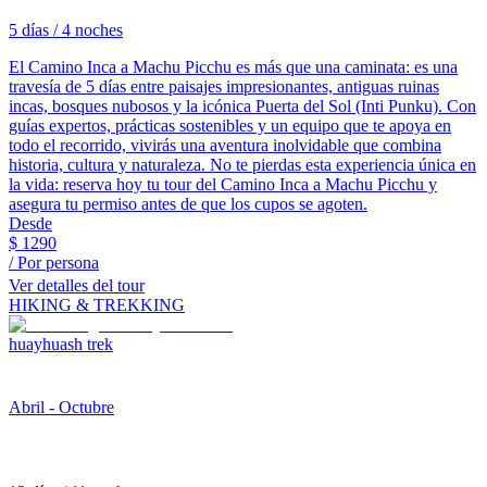
5 días / 4 noches
El Camino Inca a Machu Picchu es más que una caminata: es una
travesía de 5 días entre paisajes impresionantes, antiguas ruinas
incas, bosques nubosos y la icónica Puerta del Sol (Inti Punku). Con
guías expertos, prácticas sostenibles y un equipo que te apoya en
todo el recorrido, vivirás una aventura inolvidable que combina
historia, cultura y naturaleza. No te pierdas esta experiencia única en
la vida: reserva hoy tu tour del Camino Inca a Machu Picchu y
asegura tu permiso antes de que los cupos se agoten.
Desde
$
1290
/ Por persona
Ver detalles del tour
HIKING & TREKKING
huayhuash trek
Abril - Octubre