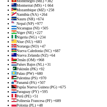
Montenegro (ME) +382
Montserrat (MS) +1 664
Mozambique (MZ) +258
Namibia (NA) +264
Nauru (NR) +674
Nepal (NP) +977
Nicaragua (NI) +505
Niger (NE) +227
Nigeria (NG) +234
Niue (NU) +683
Noruega (NO) +47
Nueva Caledonia (NC) +687
Nueva Zelanda (NZ) +64
Omán (OM) +968
Países Bajos (NL) +31
Pakistán (PK) +92
Palau (PW) +680
Palestina (PS) +970
Panamá (PA) +507
Papúa Nueva Guinea (PG) +675
Paraguay (PY) +595
Perú (PE) +51
Polinesia Francesa (PF) +689
Polonia (PL) +48