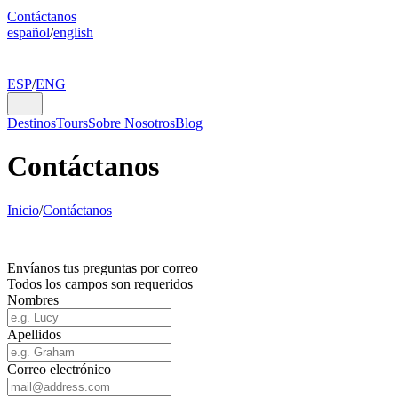
Contáctanos
español
/
english
ESP
/
ENG
Destinos
Tours
Sobre Nosotros
Blog
Contáctanos
Inicio
/
Contáctanos
Envíanos tus preguntas por correo
Todos los campos son requeridos
Nombres
Apellidos
Correo electrónico