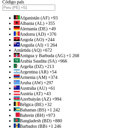
Código país
Afganistán (AF) +93
Albania (AL) +355
Alemania (DE) +49
Andorra (AD) +376
Angola (AO) +244
Anguila (AI) +1 264
Antártida (AQ) +672
Antigua y Barbuda (AG) +1 268
Arabia Saudita (SA) +966
Argelia (DZ) +213
Argentina (AR) +54
Armenia (AM) +374
Aruba (AW) +297
Australia (AU) +61
Austria (AT) +43
Azerbaiyán (AZ) +994
Bélgica (BE) +32
Bahamas (BS) +1 242
Bahrein (BH) +973
Bangladesh (BD) +880
Barbados (BB) +1 246