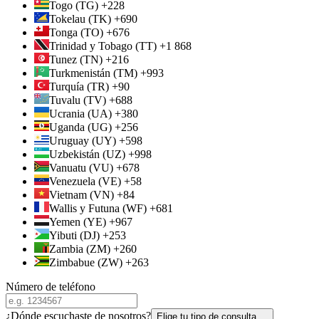
Togo (TG) +228
Tokelau (TK) +690
Tonga (TO) +676
Trinidad y Tobago (TT) +1 868
Tunez (TN) +216
Turkmenistán (TM) +993
Turquía (TR) +90
Tuvalu (TV) +688
Ucrania (UA) +380
Uganda (UG) +256
Uruguay (UY) +598
Uzbekistán (UZ) +998
Vanuatu (VU) +678
Venezuela (VE) +58
Vietnam (VN) +84
Wallis y Futuna (WF) +681
Yemen (YE) +967
Yibuti (DJ) +253
Zambia (ZM) +260
Zimbabue (ZW) +263
Número de teléfono
¿Dónde escuchaste de nosotros?
Elige tu tipo de consulta