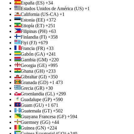
España (ES) +34
Estados Unidos de América (US) +1
California (US-CA) +1
Estonia (EE) +372
Etiopía (ET) +251
Filipinas (PH) +63
Finlandia (FI) +358
Fiyi (FJ) +679
Francia (FR) +33
Gabón (GA) +241
Gambia (GM) +220
Georgia (GE) +995
Ghana (GH) +233
Gibraltar (GI) +350
Granada (GD) +1 473
Grecia (GR) +30
Groenlandia (GL) +299
Guadalupe (GP) +590
Guam (GU) +1 671
Guatemala (GT) +502
Guayana Francesa (GF) +594
Guernsey (GG) +44
Guinea (GN) +224
Guinea Ecuatorial (GQ) +240