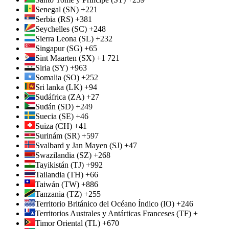
Senegal (SN) +221
Serbia (RS) +381
Seychelles (SC) +248
Sierra Leona (SL) +232
Singapur (SG) +65
Sint Maarten (SX) +1 721
Siria (SY) +963
Somalia (SO) +252
Sri lanka (LK) +94
Sudáfrica (ZA) +27
Sudán (SD) +249
Suecia (SE) +46
Suiza (CH) +41
Surinám (SR) +597
Svalbard y Jan Mayen (SJ) +47
Swazilandia (SZ) +268
Tayikistán (TJ) +992
Tailandia (TH) +66
Taiwán (TW) +886
Tanzania (TZ) +255
Territorio Británico del Océano Índico (IO) +246
Territorios Australes y Antárticas Franceses (TF) +
Timor Oriental (TL) +670