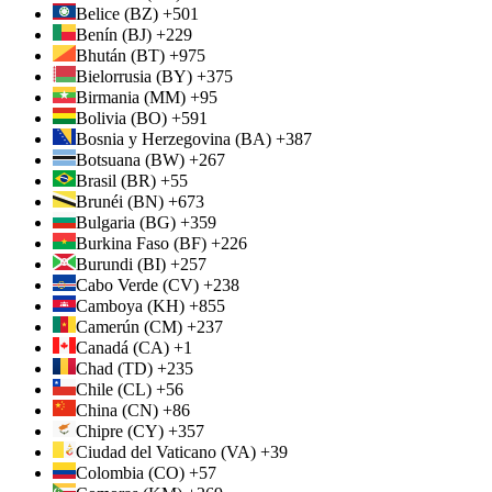
Belice (BZ) +501
Benín (BJ) +229
Bhután (BT) +975
Bielorrusia (BY) +375
Birmania (MM) +95
Bolivia (BO) +591
Bosnia y Herzegovina (BA) +387
Botsuana (BW) +267
Brasil (BR) +55
Brunéi (BN) +673
Bulgaria (BG) +359
Burkina Faso (BF) +226
Burundi (BI) +257
Cabo Verde (CV) +238
Camboya (KH) +855
Camerún (CM) +237
Canadá (CA) +1
Chad (TD) +235
Chile (CL) +56
China (CN) +86
Chipre (CY) +357
Ciudad del Vaticano (VA) +39
Colombia (CO) +57