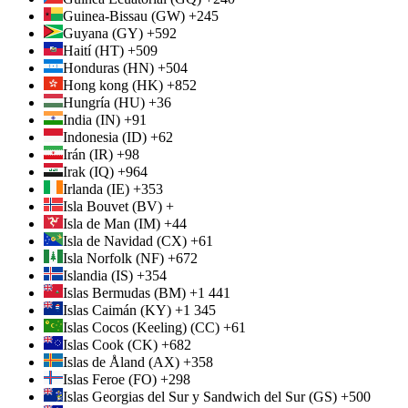
Guinea-Bissau (GW) +245
Guyana (GY) +592
Haití (HT) +509
Honduras (HN) +504
Hong kong (HK) +852
Hungría (HU) +36
India (IN) +91
Indonesia (ID) +62
Irán (IR) +98
Irak (IQ) +964
Irlanda (IE) +353
Isla Bouvet (BV) +
Isla de Man (IM) +44
Isla de Navidad (CX) +61
Isla Norfolk (NF) +672
Islandia (IS) +354
Islas Bermudas (BM) +1 441
Islas Caimán (KY) +1 345
Islas Cocos (Keeling) (CC) +61
Islas Cook (CK) +682
Islas de Åland (AX) +358
Islas Feroe (FO) +298
Islas Georgias del Sur y Sandwich del Sur (GS) +500