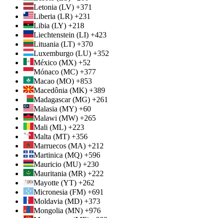
Letonia (LV) +371
Liberia (LR) +231
Libia (LY) +218
Liechtenstein (LI) +423
Lituania (LT) +370
Luxemburgo (LU) +352
México (MX) +52
Mónaco (MC) +377
Macao (MO) +853
Macedônia (MK) +389
Madagascar (MG) +261
Malasia (MY) +60
Malawi (MW) +265
Mali (ML) +223
Malta (MT) +356
Marruecos (MA) +212
Martinica (MQ) +596
Mauricio (MU) +230
Mauritania (MR) +222
Mayotte (YT) +262
Micronesia (FM) +691
Moldavia (MD) +373
Mongolia (MN) +976