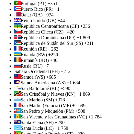
Portugal (PT) +351
Puerto Rico (PR) +1
Qatar (QA) +974
Reino Unido (GB) +44
República Centroafricana (CF) +236
República Checa (CZ) +420
República Dominicana (DO) +1 809
República de Sudán del Sur (SS) +211
Reunión (RE) +262
Ruanda (RW) +250
Rumanía (RO) +40
Rusia (RU) +7
Sahara Occidental (EH) +212
Samoa (WS) +685
Samoa Americana (AS) +1 684
San Bartolomé (BL) +590
San Cristóbal y Nieves (KN) +1 869
San Marino (SM) +378
San Martín (Francia) (MF) +1 599
San Pedro y Miquelón (PM) +508
San Vicente y las Granadinas (VC) +1 784
Santa Elena (SH) +290
Santa Lucía (LC) +1 758
Santo Tomé y Príncipe (ST) +239