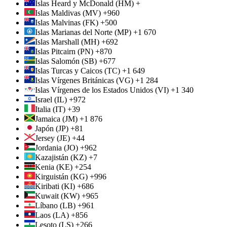
Islas Heard y McDonald (HM) +
Islas Maldivas (MV) +960
Islas Malvinas (FK) +500
Islas Marianas del Norte (MP) +1 670
Islas Marshall (MH) +692
Islas Pitcairn (PN) +870
Islas Salomón (SB) +677
Islas Turcas y Caicos (TC) +1 649
Islas Vírgenes Británicas (VG) +1 284
Islas Vírgenes de los Estados Unidos (VI) +1 340
Israel (IL) +972
Italia (IT) +39
Jamaica (JM) +1 876
Japón (JP) +81
Jersey (JE) +44
Jordania (JO) +962
Kazajistán (KZ) +7
Kenia (KE) +254
Kirguistán (KG) +996
Kiribati (KI) +686
Kuwait (KW) +965
Líbano (LB) +961
Laos (LA) +856
Lesoto (LS) +266