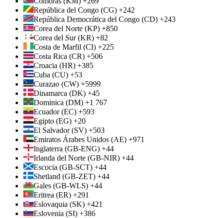
Comoras (KM) +269
República del Congo (CG) +242
República Democrática del Congo (CD) +243
Corea del Norte (KP) +850
Corea del Sur (KR) +82
Costa de Marfil (CI) +225
Costa Rica (CR) +506
Croacia (HR) +385
Cuba (CU) +53
Curazao (CW) +5999
Dinamarca (DK) +45
Dominica (DM) +1 767
Ecuador (EC) +593
Egipto (EG) +20
El Salvador (SV) +503
Emiratos Árabes Unidos (AE) +971
Inglaterra (GB-ENG) +44
Irlanda del Norte (GB-NIR) +44
Escocia (GB-SCT) +44
Shetland (GB-ZET) +44
Gales (GB-WLS) +44
Eritrea (ER) +291
Eslovaquia (SK) +421
Eslovenia (SI) +386