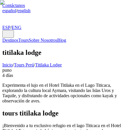
Contáctanos
español
/
english
ESP
/
ENG
Destinos
Tours
Sobre Nosotros
Blog
titilaka lodge
Inicio
/
Tours Perú
/
Titilaka Lodge
puno
4 días
Experimenta el lujo en el Hotel Titilaka en el Lago Titicaca,
explorando la cultura local Aymara, visitando las Islas Uros y
Taquile, y disfrutando de actividades opcionales como kayak y
observación de aves.
tours titilaka lodge
¡Bienvenido a tu exclusivo refugio en el lago Titicaca en el Hotel