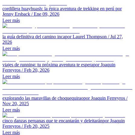
cordillera huayhuash: la épica aventura de trekking en perú
por
Jenny Ersback
/ Ene 09, 2026
Leer más
la guía definitiva del camino inca
por Laurel Thompson
/ Jul 27,
2026
Leer más
viajes de running: tu próxima aventura te espera
por Joaquin
Ferreyros
/ Feb 20, 2026
Leer más
explorando las maravillas de choquequirao
por Joaquin Ferreyros
/
Nov 20, 2025
Leer más
cinco danzas peruanas que te encantarán y deleitarán
por Joaquin
Ferreyros
/ Feb 20, 2025
Leer más