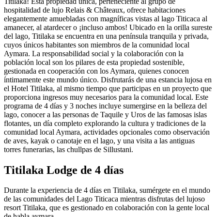
Titilaka! Esta propiedad única, perteneciente al grupo de
hospitalidad de lujo Relais & Châteaux, ofrece habitaciones
elegantemente amuebladas con magníficas vistas al lago Titicaca al
amanecer, al atardecer o ¡incluso ambos! Ubicado en la orilla sureste
del lago, Titilaka se encuentra en una península tranquila y privada,
cuyos únicos habitantes son miembros de la comunidad local
Aymara. La responsabilidad social y la colaboración con la
población local son los pilares de esta propiedad sostenible,
gestionada en cooperación con los Aymara, quienes conocen
íntimamente este mundo único. Disfrutarás de una estancia lujosa en
el Hotel Titilaka, al mismo tiempo que participas en un proyecto que
proporciona ingresos muy necesarios para la comunidad local. Este
programa de 4 días y 3 noches incluye sumergirse en la belleza del
lago, conocer a las personas de Taquile y Uros de las famosas islas
flotantes, un día completo explorando la cultura y tradiciones de la
comunidad local Aymara, actividades opcionales como observación
de aves, kayak o canotaje en el lago, y una visita a las antiguas
torres funerarias, las chullpas de Sillustani.
Titilaka Lodge de 4 días
Durante la experiencia de 4 días en Titilaka, sumérgete en el mundo
de las comunidades del Lago Titicaca mientras disfrutas del lujoso
resort Titilaka, que es gestionado en colaboración con la gente local
de habla aymara.