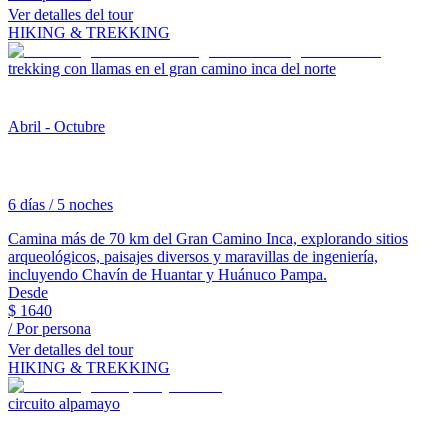
Ver detalles del tour
HIKING & TREKKING
trekking con llamas en el gran camino inca del norte
Abril - Octubre
6 días / 5 noches
Camina más de 70 km del Gran Camino Inca, explorando sitios
arqueológicos, paisajes diversos y maravillas de ingeniería,
incluyendo Chavín de Huantar y Huánuco Pampa.
Desde
$
1640
/ Por persona
Ver detalles del tour
HIKING & TREKKING
circuito alpamayo