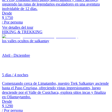
siguiendo las rutas de legendarios escaladores en una aventura
inolvidable de 12 días.
Desde
$
1750
/ Por persona
Ver detalles del tour
HIKING & TREKKING
los valles ocultos de salkantay
Abril - Diciembre
5 días / 4 noches
Comenzando cerca de Limatambo, nuestro Trek Salkantay asciende
hasta el Paso Cruzjasa, ofreciendo vistas impresionantes, luego
desciende por el Valle de Cusichaca, explora sitios incas y finaliza
en Ollantaytambo.
Desde
$
1290
/ Por persona