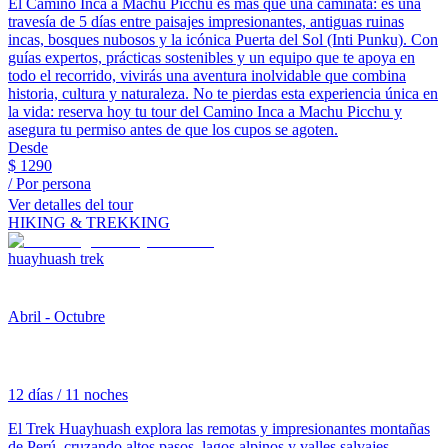
El Camino Inca a Machu Picchu es más que una caminata: es una
travesía de 5 días entre paisajes impresionantes, antiguas ruinas
incas, bosques nubosos y la icónica Puerta del Sol (Inti Punku). Con
guías expertos, prácticas sostenibles y un equipo que te apoya en
todo el recorrido, vivirás una aventura inolvidable que combina
historia, cultura y naturaleza. No te pierdas esta experiencia única en
la vida: reserva hoy tu tour del Camino Inca a Machu Picchu y
asegura tu permiso antes de que los cupos se agoten.
Desde
$
1290
/ Por persona
Ver detalles del tour
HIKING & TREKKING
huayhuash trek
Abril - Octubre
12 días / 11 noches
El Trek Huayhuash explora las remotas y impresionantes montañas
de Perú, cruzando altos pasos, lagos alpinos y valles salvajes,