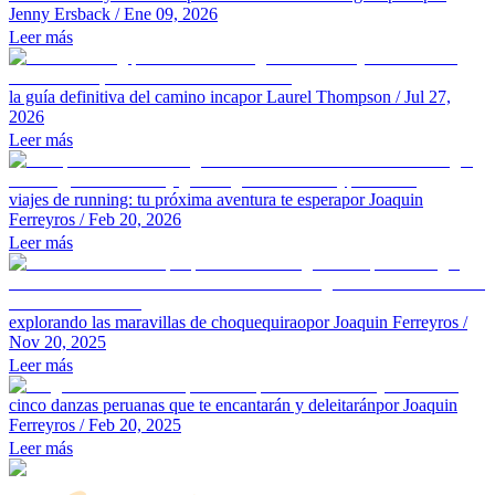
Jenny Ersback
/ Ene 09, 2026
Leer más
la guía definitiva del camino inca
por Laurel Thompson
/ Jul 27,
2026
Leer más
viajes de running: tu próxima aventura te espera
por Joaquin
Ferreyros
/ Feb 20, 2026
Leer más
explorando las maravillas de choquequirao
por Joaquin Ferreyros
/
Nov 20, 2025
Leer más
cinco danzas peruanas que te encantarán y deleitarán
por Joaquin
Ferreyros
/ Feb 20, 2025
Leer más