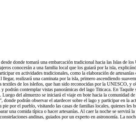
desde donde tomará una embarcación tradicional hacia las Islas de los Ur
eros conocerán a una familia local que los guiará por la isla, explicánd
rticipar en actividades tradicionales, como la elaboración de artesanías 
 Al llegar, realizará una caminata por la isla, primero ascendiendo suave
es textiles de los isleños, que han sido reconocidas por la UNESCO, y 
al y podrán contemplar vistas panorámicas del lago Titicaca. En Taquile 
la. Luego del almuerzo se iniciará el viaje en bote hacia la comunidad d
, donde podrán observar el atardecer sobre el lago y participar en la act
a pie por el pueblo, visitando las casas de familias locales, quienes les
arar una comida típica o hacer artesanías. Al caer la noche se servirá la
 constelaciones andinas, guiados por un experto en astronomía. La noche 