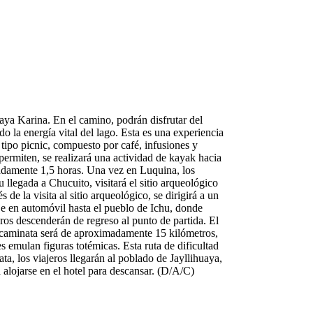
ya Karina. En el camino, podrán disfrutar del
o la energía vital del lago. Esta es una experiencia
 tipo picnic, compuesto por café, infusiones y
 permiten, se realizará una actividad de kayak hacia
adamente 1,5 horas. Una vez en Luquina, los
llegada a Chucuito, visitará el sitio arqueológico
de la visita al sitio arqueológico, se dirigirá a un
aje en automóvil hasta el pueblo de Ichu, donde
eros descenderán de regreso al punto de partida. El
ta caminata será de aproximadamente 15 kilómetros,
es emulan figuras totémicas. Esta ruta de dificultad
ta, los viajeros llegarán al poblado de Jayllihuaya,
a alojarse en el hotel para descansar. (D/A/C)