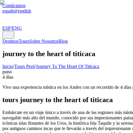
Contáctanos
español
/
english
ESP
/
ENG
Destinos
Tours
Sobre Nosotros
Blog
journey to the heart of titicaca
Inicio
/
Tours Perú
/
Journey To The Heart Of Titicaca
puno
4 días
Vive una experiencia mística en los Andes con un recorrido de 4 días 
tours journey to the heart of titicaca
Embárcate en un viaje único a través de una de las regiones más místic
navegable más alto del mundo, conocido por sus impresionantes paisaje
icónicas islas flotantes de los Uros, la histórica Isla Taquile y la s
por antiguos caminos incas que te llevarán a través del impresionante 