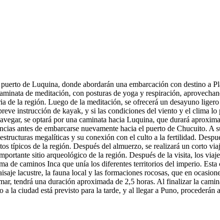
 puerto de Luquina, donde abordarán una embarcación con destino a Pla
 caminata de meditación, con posturas de yoga y respiración, aprovechand
ria de la región. Luego de la meditación, se ofrecerá un desayuno ligero
reve instrucción de kayak, y si las condiciones del viento y el clima lo
avegar, se optará por una caminata hacia Luquina, que durará aproxim
ncias antes de embarcarse nuevamente hacia el puerto de Chucuito. A su 
ructuras megalíticas y su conexión con el culto a la fertilidad. Después 
tos típicos de la región. Después del almuerzo, se realizará un corto vi
portante sitio arqueológico de la región. Después de la visita, los viaj
ma de caminos Inca que unía los diferentes territorios del imperio. Es
aisaje lacustre, la fauna local y las formaciones rocosas, que en ocasion
mar, tendrá una duración aproximada de 2,5 horas. Al finalizar la camina
a la ciudad está previsto para la tarde, y al llegar a Puno, procederán 