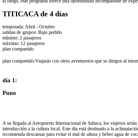
al fuego, este programa ofrece una oportunidad incomparable de exper
TITICACA de 4 días
temporada
:
Abril - Octubre
salidas de grupos
:
Bajo pedido
mínimo
:
2
pasajeros
máximo
:
12
pasajeros
plan compartido
plan compartido:
Viajarás con otros aventureros que se dirigen al mism
día 1
:
Puno
A su llegada al Aeropuerto Internacional de Juliaca, los viajeros serán 
introducción a la cultura local. Este día está destinado a la aclimata
recomienda descansar para evitar el mal de altura y beber agua de coc