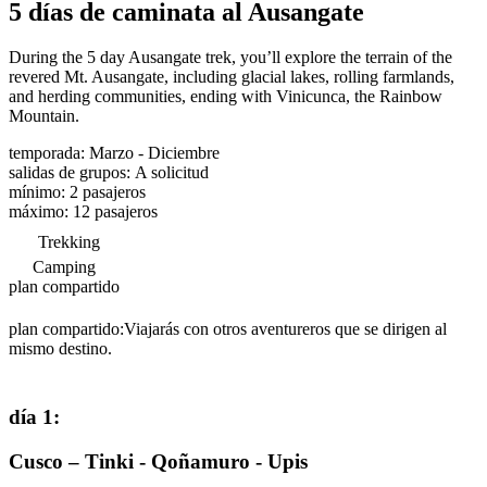
5 días de caminata al Ausangate
During the 5 day Ausangate trek, you’ll explore the terrain of the
revered Mt. Ausangate, including glacial lakes, rolling farmlands,
and herding communities, ending with Vinicunca, the Rainbow
Mountain.
temporada
:
Marzo - Diciembre
salidas de grupos
:
A solicitud
mínimo
:
2
pasajeros
máximo
:
12
pasajeros
Trekking
Camping
plan compartido
plan compartido:
Viajarás con otros aventureros que se dirigen al
mismo destino.
día 1
:
Cusco – Tinki - Qoñamuro - Upis