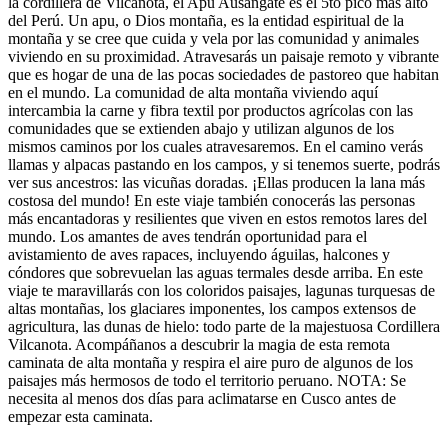
la cordillera de Vilcanota, el Apu Ausangate es el 5to pico más alto
del Perú. Un apu, o Dios montaña, es la entidad espiritual de la
montaña y se cree que cuida y vela por las comunidad y animales
viviendo en su proximidad. Atravesarás un paisaje remoto y vibrante
que es hogar de una de las pocas sociedades de pastoreo que habitan
en el mundo. La comunidad de alta montaña viviendo aquí
intercambia la carne y fibra textil por productos agrícolas con las
comunidades que se extienden abajo y utilizan algunos de los
mismos caminos por los cuales atravesaremos. En el camino verás
llamas y alpacas pastando en los campos, y si tenemos suerte, podrás
ver sus ancestros: las vicuñas doradas. ¡Ellas producen la lana más
costosa del mundo! En este viaje también conocerás las personas
más encantadoras y resilientes que viven en estos remotos lares del
mundo. Los amantes de aves tendrán oportunidad para el
avistamiento de aves rapaces, incluyendo águilas, halcones y
cóndores que sobrevuelan las aguas termales desde arriba. En este
viaje te maravillarás con los coloridos paisajes, lagunas turquesas de
altas montañas, los glaciares imponentes, los campos extensos de
agricultura, las dunas de hielo: todo parte de la majestuosa Cordillera
Vilcanota. Acompáñanos a descubrir la magia de esta remota
caminata de alta montaña y respira el aire puro de algunos de los
paisajes más hermosos de todo el territorio peruano. NOTA: Se
necesita al menos dos días para aclimatarse en Cusco antes de
empezar esta caminata.