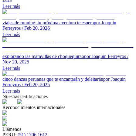
Leer más
viajes de running: tu próxima aventura te espera
por Joaquin
Ferreyros
/ Feb 20, 2026
Leer más
explorando las maravillas de choquequirao
por Joaquin Ferreyros
/
Nov 20, 2025
Leer más
cinco danzas peruanas que te encantarán y deleitarán
por Joaquin
Ferreyros
/ Feb 20, 2025
Leer más
Nuestras certificaciones
Reconocimientos internacionales
Llámenos
PERU
:
(51) 1706 1612