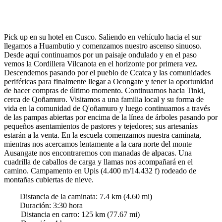
Pick up en su hotel en Cusco. Saliendo en vehículo hacia el sur
llegamos a Huambutio y comenzamos nuestro ascenso sinuoso.
Desde aquí continuamos por un paisaje ondulado y en el paso
vemos la Cordillera Vilcanota en el horizonte por primera vez.
Descendemos pasando por el pueblo de Ccatca y las comunidades
periféricas para finalmente llegar a Ocongate y tener la oportunidad
de hacer compras de último momento. Continuamos hacia Tinki,
cerca de Qoñamuro. Visitamos a una familia local y su forma de
vida en la comunidad de Q'oñamuro y luego continuamos a través
de las pampas abiertas por encima de la línea de árboles pasando por
pequeños asentamientos de pastores y tejedores; sus artesanías
estarán a la venta. En la escuela comenzamos nuestra caminata,
mientras nos acercamos lentamente a la cara norte del monte
Ausangate nos encontraremos con manadas de alpacas. Una
cuadrilla de caballos de carga y llamas nos acompañará en el
camino. Campamento en Upis (4.400 m/14.432 f) rodeado de
montañas cubiertas de nieve.
Distancia de la caminata:
7.4
km (
4.60
mi)
Duración
:
3:30
hora
Distancia en carro:
125
km (
77.67
mi)