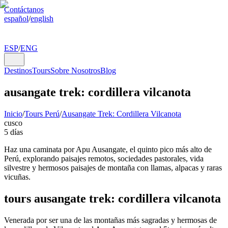
Contáctanos
español
/
english
ESP
/
ENG
Destinos
Tours
Sobre Nosotros
Blog
ausangate trek: cordillera vilcanota
Inicio
/
Tours Perú
/
Ausangate Trek: Cordillera Vilcanota
cusco
5 días
Haz una caminata por Apu Ausangate, el quinto pico más alto de
Perú, explorando paisajes remotos, sociedades pastorales, vida
silvestre y hermosos paisajes de montaña con llamas, alpacas y raras
vicuñas.
tours ausangate trek: cordillera vilcanota
Venerada por ser una de las montañas más sagradas y hermosas de