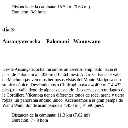
Distancia de la caminata:
15.5
km (
9.63
mi)
Duración
:
8-9
hora
día 3
:
Ausangatecocha – Palomani - Wanuwanu
Desde Ausangatecocha iniciamos un ascenso empinado hacia el
paso de Palomani a 5.050 m (16.564 pies). Al cruzar hacia el valle
de Machuraqay veremos hermosas vistas del Monte Mariposa con
su pico cónico. Descendemos a Chillcaphinaya a 4.400 m (14.432
pies), un valle lleno de alpacas pastando. Las crestas circundantes de
la Cordillera Vilcanota tienen diferentes tonos de roca, arena y tierra
rojiza: un panorama andino único. Ascendemos a la gran pampa de
Wanu Wanu donde acampamos a 4.450 m (14.596 pies).
Distancia de la caminata:
11.3
km (
7.02
mi)
Duración
:
7 - 8
hora