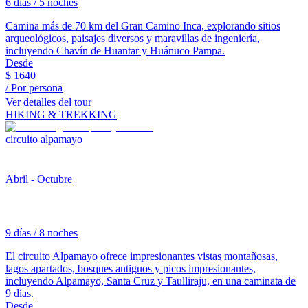
6 días / 5 noches
Camina más de 70 km del Gran Camino Inca, explorando sitios
arqueológicos, paisajes diversos y maravillas de ingeniería,
incluyendo Chavín de Huantar y Huánuco Pampa.
Desde
$
1640
/ Por persona
Ver detalles del tour
HIKING & TREKKING
circuito alpamayo
Abril - Octubre
9 días / 8 noches
El circuito Alpamayo ofrece impresionantes vistas montañosas,
lagos apartados, bosques antiguos y picos impresionantes,
incluyendo Alpamayo, Santa Cruz y Taulliraju, en una caminata de
9 días.
Desde