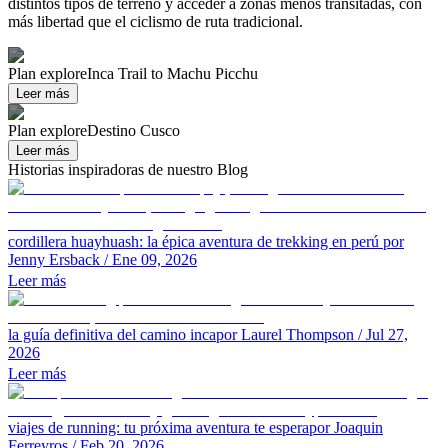
distintos tipos de terreno y acceder a zonas menos transitadas, con
más libertad que el ciclismo de ruta tradicional.
Plan explore
Inca Trail to Machu Picchu
Leer más
Plan explore
Destino Cusco
Leer más
Historias inspiradoras de nuestro Blog
cordillera huayhuash: la épica aventura de trekking en perú
por
Jenny Ersback
/ Ene 09, 2026
Leer más
la guía definitiva del camino inca
por Laurel Thompson
/ Jul 27,
2026
Leer más
viajes de running: tu próxima aventura te espera
por Joaquin
Ferreyros
/ Feb 20, 2026