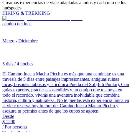
Creamos experiencias de viaje adaptadas a todos y cada uno de los
huéspedes
HIKING & TREKKING
camino del inca
Marzo - Diciembre
5 días / 4 noches
El Camino Inca a Machu Picchu es más que una caminata: es una
travesía de 5 días entre paisajes impresionantes, antiguas ruinas
incas, bosques nubosos y la icónica Puerta del Sol (Inti Punku). Con
guías expertos, prácticas sostenibles y un equipo que te apoya en
todo el recorrido, vivirás una aventura inolvidable que combina
historia, cultura y naturaleza. No te pierdas esta experiencia única en
la vida: reserva hoy tu tour del Camino Inca a Machu Picchu y
asegura tu permiso antes de que los cupos se agoten.
Desde
$
1290
/ Por persona