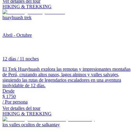
Ver detalles del tour
HIKING & TREKKING
huayhuash trek
Abril - Octubre
12 días / 11 noches
El Trek Huayhuash explora las remotas y impresionantes montañas
de Perú, cruzando altos pasos, lagos alpinos y valles salvajes,
siguiendo las rutas de legendarios escaladores en una aventura
inolvidable de 12 días.
Desde
$
1750
/ Por persona
Ver detalles del tour
HIKING & TREKKING
los valles ocultos de salkantay