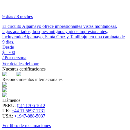
9 días / 8 noches
El circuito Alpamayo ofrece impresionantes vistas montañosas,
lagos apartados, bosques antiguos y picos impresionantes,
incluyendo Alpamayo, Santa Cruz y Taulliraju, en una caminata de
9 días.
Desde
$
1700
/ Por persona
Ver detalles del tour
Nuestras certificaciones
Reconocimientos internacionales
Llámenos
PERU
:
(51) 1706 1612
UK
:
+44 11 5697 1731
USA
:
+1947-888-5037
Ver libro de reclamaciones