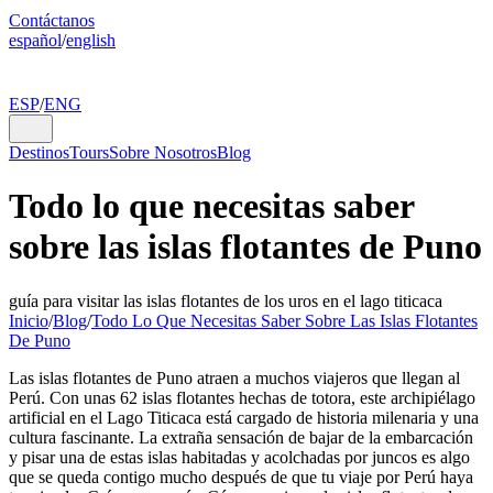
Contáctanos
español
/
english
ESP
/
ENG
Destinos
Tours
Sobre Nosotros
Blog
Todo lo que necesitas saber
sobre las islas flotantes de Puno
guía para visitar las islas flotantes de los uros en el lago titicaca
Inicio
/
Blog
/
Todo Lo Que Necesitas Saber Sobre Las Islas Flotantes
De Puno
Las islas flotantes de Puno atraen a muchos viajeros que llegan al
Perú. Con unas 62 islas flotantes hechas de totora, este archipiélago
artificial en el Lago Titicaca está cargado de historia milenaria y una
cultura fascinante. La extraña sensación de bajar de la embarcación
y pisar una de estas islas habitadas y acolchadas por juncos es algo
que se queda contigo mucho después de que tu viaje por Perú haya