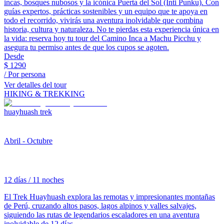
incas, bosques nubosos y la icónica Puerta del Sol (Inti Punku). Con
guías expertos, prácticas sostenibles y un equipo que te apoya en
todo el recorrido, vivirás una aventura inolvidable que combina
historia, cultura y naturaleza. No te pierdas esta experiencia única en
la vida: reserva hoy tu tour del Camino Inca a Machu Picchu y
asegura tu permiso antes de que los cupos se agoten.
Desde
$
1290
/ Por persona
Ver detalles del tour
HIKING & TREKKING
huayhuash trek
Abril - Octubre
12 días / 11 noches
El Trek Huayhuash explora las remotas y impresionantes montañas
de Perú, cruzando altos pasos, lagos alpinos y valles salvajes,
siguiendo las rutas de legendarios escaladores en una aventura
inolvidable de 12 días.