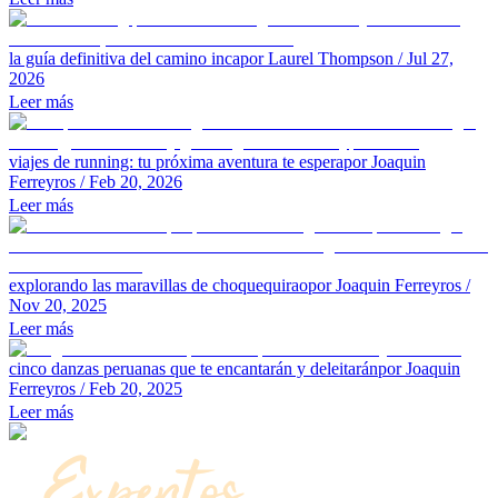
la guía definitiva del camino inca
por Laurel Thompson
/ Jul 27,
2026
Leer más
viajes de running: tu próxima aventura te espera
por Joaquin
Ferreyros
/ Feb 20, 2026
Leer más
explorando las maravillas de choquequirao
por Joaquin Ferreyros
/
Nov 20, 2025
Leer más
cinco danzas peruanas que te encantarán y deleitarán
por Joaquin
Ferreyros
/ Feb 20, 2025
Leer más