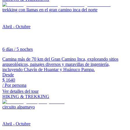
trekking con llamas en el gran camino inca del norte
Abril - Octubre
6 días / 5 noches
Camina más de 70 km del Gran Camino Inca, explorando sitios
arqueológicos, paisajes diversos y maravillas de ingeniería,
incluyendo Chavín de Huantar y Huánuco Pampa.
Desde
$
1640
/ Por persona
Ver detalles del tour
HIKING & TREKKING
circuito alpamayo
Abril - Octubre