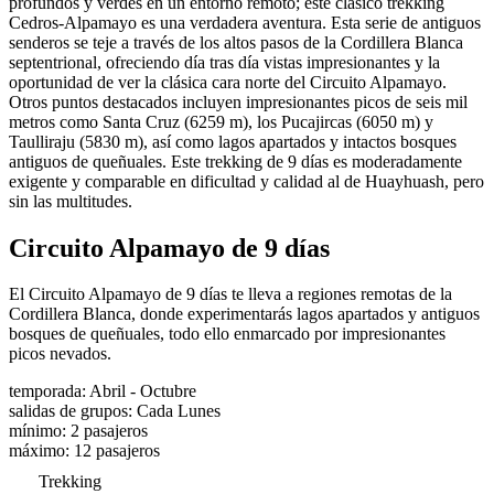
profundos y verdes en un entorno remoto; este clásico trekking
Cedros-Alpamayo es una verdadera aventura. Esta serie de antiguos
senderos se teje a través de los altos pasos de la Cordillera Blanca
septentrional, ofreciendo día tras día vistas impresionantes y la
oportunidad de ver la clásica cara norte del Circuito Alpamayo.
Otros puntos destacados incluyen impresionantes picos de seis mil
metros como Santa Cruz (6259 m), los Pucajircas (6050 m) y
Taulliraju (5830 m), así como lagos apartados y intactos bosques
antiguos de queñuales. Este trekking de 9 días es moderadamente
exigente y comparable en dificultad y calidad al de Huayhuash, pero
sin las multitudes.
Circuito Alpamayo de 9 días
El Circuito Alpamayo de 9 días te lleva a regiones remotas de la
Cordillera Blanca, donde experimentarás lagos apartados y antiguos
bosques de queñuales, todo ello enmarcado por impresionantes
picos nevados.
temporada
:
Abril - Octubre
salidas de grupos
:
Cada Lunes
mínimo
:
2
pasajeros
máximo
:
12
pasajeros
Trekking