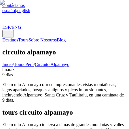
Contáctanos
español
/
english
ESP
/
ENG
Destinos
Tours
Sobre Nosotros
Blog
circuito alpamayo
Inicio
/
Tours Perú
/
Circuito Alpamayo
huaraz
9 días
El circuito Alpamayo ofrece impresionantes vistas montañosas,
lagos apartados, bosques antiguos y picos impresionantes,
incluyendo Alpamayo, Santa Cruz y Taulliraju, en una caminata de
9 días.
tours circuito alpamayo
El circuito Alpamayo te lleva a cimas de grandes montañas y valles