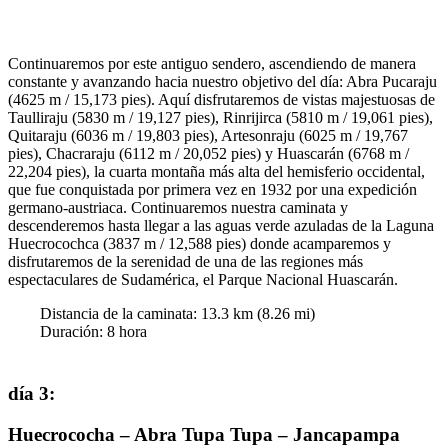
Continuaremos por este antiguo sendero, ascendiendo de manera
constante y avanzando hacia nuestro objetivo del día: Abra Pucaraju
(4625 m / 15,173 pies). Aquí disfrutaremos de vistas majestuosas de
Taulliraju (5830 m / 19,127 pies), Rinrijirca (5810 m / 19,061 pies),
Quitaraju (6036 m / 19,803 pies), Artesonraju (6025 m / 19,767
pies), Chacraraju (6112 m / 20,052 pies) y Huascarán (6768 m /
22,204 pies), la cuarta montaña más alta del hemisferio occidental,
que fue conquistada por primera vez en 1932 por una expedición
germano-austriaca. Continuaremos nuestra caminata y
descenderemos hasta llegar a las aguas verde azuladas de la Laguna
Huecrocochca (3837 m / 12,588 pies) donde acamparemos y
disfrutaremos de la serenidad de una de las regiones más
espectaculares de Sudamérica, el Parque Nacional Huascarán.
Distancia de la caminata:
13.3
km (
8.26
mi)
Duración
:
8
hora
día 3
:
Huecrococha – Abra Tupa Tupa – Jancapampa