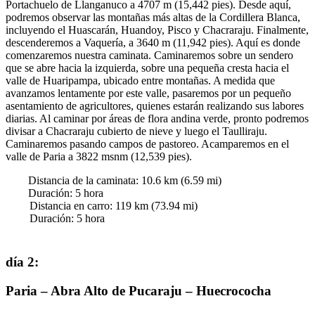
Portachuelo de Llanganuco a 4707 m (15,442 pies). Desde aquí,
podremos observar las montañas más altas de la Cordillera Blanca,
incluyendo el Huascarán, Huandoy, Pisco y Chacraraju. Finalmente,
descenderemos a Vaquería, a 3640 m (11,942 pies). Aquí es donde
comenzaremos nuestra caminata. Caminaremos sobre un sendero
que se abre hacia la izquierda, sobre una pequeña cresta hacia el
valle de Huaripampa, ubicado entre montañas. A medida que
avanzamos lentamente por este valle, pasaremos por un pequeño
asentamiento de agricultores, quienes estarán realizando sus labores
diarias. Al caminar por áreas de flora andina verde, pronto podremos
divisar a Chacraraju cubierto de nieve y luego el Taulliraju.
Caminaremos pasando campos de pastoreo. Acamparemos en el
valle de Paria a 3822 msnm (12,539 pies).
Distancia de la caminata:
10.6
km (
6.59
mi)
Duración
:
5
hora
Distancia en carro:
119
km (
73.94
mi)
Duración
:
5
hora
día 2
:
Paria – Abra Alto de Pucaraju – Huecrococha