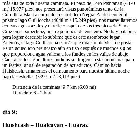
más alta de toda nuestra caminata. El paso de Toro Pishtanan (4870
m / 15,977 pies) nos presentará vistas panorámicas tanto de la
Cordillera Blanca como de la Cordillera Negra. Al descender al
prístino lago Cuillicocha (4648 m / 15,249 pies), nos maravillaremos
con sus aguas azules y el reflejo espejo de los tres picos de Santa
Cruz en su superficie, una experiencia de ensueño. No hay palabras
para lograr describir lo sublime que es este asombroso lugar.
Además, el lago Cuillicocha es más que una simple vista de postal.
Es un acueducto preincaico aún en uso después de muchos siglos
que proporciona agua valiosa a los fundos en los valles de abajo.
Cada año, los agricultores andinos se dirigen a estas montañas para
un festival anual de reparación de acueductos. Camino hacia
Huishcash, armaremos el campamento para nuestra última noche
bajo las estrellas (3997 m / 13,113 pies).
Distancia de la caminata:
9.7
km (
6.03
mi)
Duración
:
6 - 7
hora
día 9
:
Huishcash – Hualcayan - Huaraz