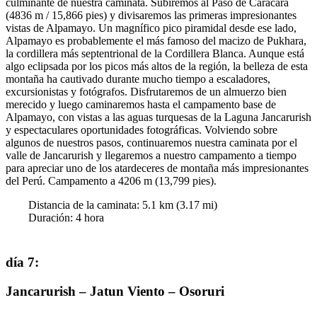
culminante de nuestra caminata. Subiremos al Paso de Caracara
(4836 m / 15,866 pies) y divisaremos las primeras impresionantes
vistas de Alpamayo. Un magnífico pico piramidal desde ese lado,
Alpamayo es probablemente el más famoso del macizo de Pukhara,
la cordillera más septentrional de la Cordillera Blanca. Aunque está
algo eclipsada por los picos más altos de la región, la belleza de esta
montaña ha cautivado durante mucho tiempo a escaladores,
excursionistas y fotógrafos. Disfrutaremos de un almuerzo bien
merecido y luego caminaremos hasta el campamento base de
Alpamayo, con vistas a las aguas turquesas de la Laguna Jancarurish
y espectaculares oportunidades fotográficas. Volviendo sobre
algunos de nuestros pasos, continuaremos nuestra caminata por el
valle de Jancarurish y llegaremos a nuestro campamento a tiempo
para apreciar uno de los atardeceres de montaña más impresionantes
del Perú. Campamento a 4206 m (13,799 pies).
Distancia de la caminata:
5.1
km (
3.17
mi)
Duración
:
4
hora
día 7
:
Jancarurish – Jatun Viento – Osoruri