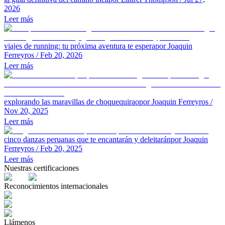
2026
Leer más
viajes de running: tu próxima aventura te espera
por Joaquin
Ferreyros
/ Feb 20, 2026
Leer más
explorando las maravillas de choquequirao
por Joaquin Ferreyros
/
Nov 20, 2025
Leer más
cinco danzas peruanas que te encantarán y deleitarán
por Joaquin
Ferreyros
/ Feb 20, 2025
Leer más
Nuestras certificaciones
Reconocimientos internacionales
Llámenos